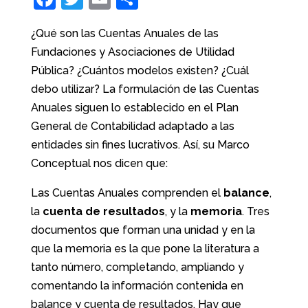
a
w
m
o
¿Qué son las Cuentas Anuales de las
c
itt
ai
m
Fundaciones y Asociaciones de Utilidad
e
er
l
p
Pública? ¿Cuántos modelos existen? ¿Cuál
b
ar
debo utilizar? La formulación de las Cuentas
o
tir
Anuales siguen lo establecido en el Plan
o
General de Contabilidad adaptado a las
entidades sin fines lucrativos. Así, su
Marco
k
Conceptual nos dicen que:
Las Cuentas Anuales comprenden el
balance
,
la
cuenta de resultados
, y la
memoria
. Tres
documentos que forman una unidad y en la
que l
a memoria es la que pone la literatura a
tanto número, completando, ampliando y
comentando la información contenida en
balance y cuenta de resultados. Hay que