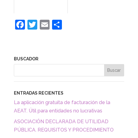
F
T
E
C
a
w
m
o
c
itt
ai
m
e
er
l
p
BUSCADOR
b
ar
o
tir
o
k
ENTRADAS RECIENTES
La aplicación gratuita de facturación de la
AEAT. Útil para entidades no lucrativas
ASOCIACIÓN DECLARADA DE UTILIDAD
PÚBLICA. REQUISITOS Y PROCEDIMIENTO