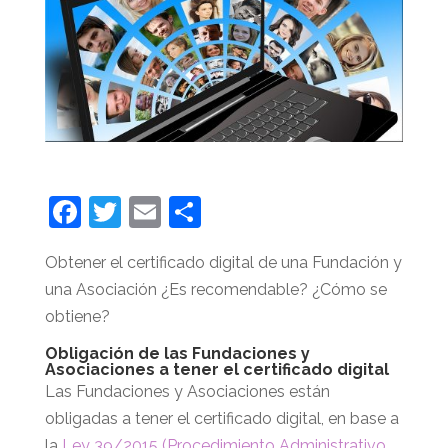
F
T
E
C
a
w
m
o
Obtener el certificado digital de una Fundación y
c
itt
ai
m
una Asociación ¿Es recomendable? ¿Cómo se
e
er
l
p
obtiene?
b
ar
Obligación de las Fundaciones y
o
tir
Asociaciones a tener el certificado digital
Las Fundaciones y Asociaciones están
o
obligadas a tener el certificado digital, en base a
k
la
Ley 39/2015 (Procedimiento Administrativo