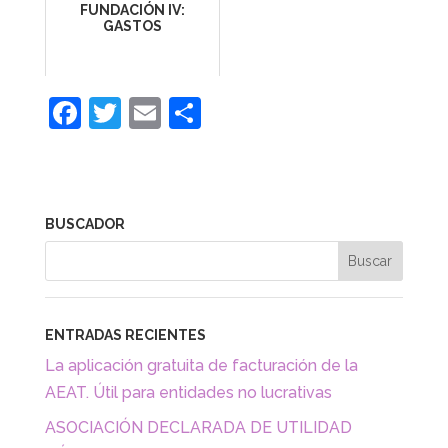
FUNDACIÓN IV:
GASTOS
F
T
E
C
a
w
m
o
c
itt
ai
m
e
er
l
p
BUSCADOR
b
ar
o
tir
o
k
ENTRADAS RECIENTES
La aplicación gratuita de facturación de la
AEAT. Útil para entidades no lucrativas
ASOCIACIÓN DECLARADA DE UTILIDAD