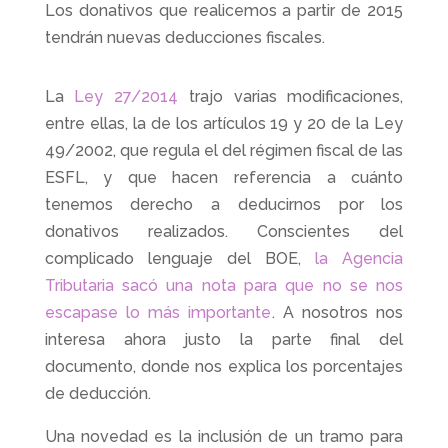
Los donativos que realicemos a partir de 2015
c
itt
ai
m
tendrán nuevas deducciones fiscales.
e
er
l
p
b
ar
La
Ley 27/2014
trajo varias modificaciones,
o
tir
entre ellas, la de los artículos 19 y 20 de la Ley
o
49/2002, que regula el del régimen fiscal de las
k
ESFL, y que hacen referencia a cuánto
tenemos derecho a deducirnos por los
donativos realizados. Conscientes del
complicado lenguaje del BOE,
la Agencia
Tributaria sacó una nota para que no se nos
escapase lo más importante
. A nosotros nos
interesa ahora justo la parte final del
documento, donde nos explica los porcentajes
de deducción.
Una novedad es la inclusión de un tramo para