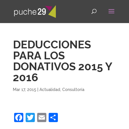
DEDUCCIONES
PARA LOS
DONATIVOS 2015 Y
2016
Mar 17, 2015
|
Actualidad
,
Consultoría
F
T
E
C
a
w
m
o