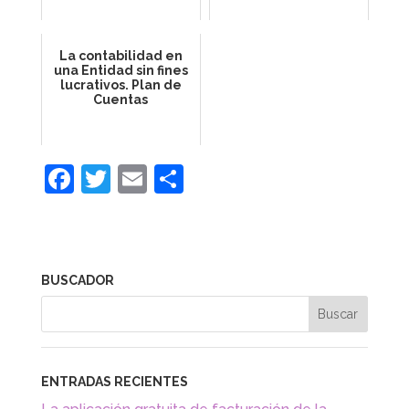
La contabilidad en
una Entidad sin fines
lucrativos. Plan de
Cuentas
F
T
E
C
a
w
m
o
c
itt
ai
m
e
er
l
p
BUSCADOR
b
ar
o
tir
o
k
ENTRADAS RECIENTES