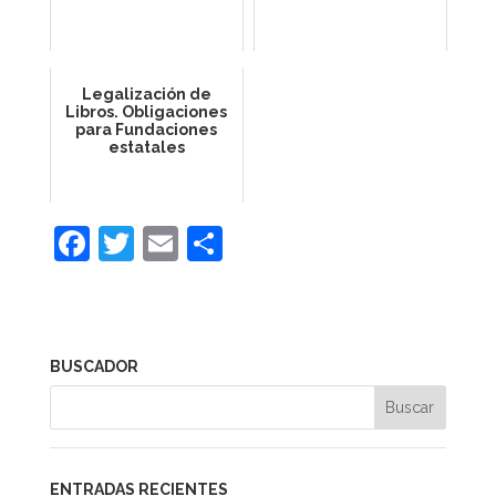
Legalización de
Libros. Obligaciones
para Fundaciones
estatales
F
T
E
C
a
w
m
o
c
itt
ai
m
e
er
l
p
BUSCADOR
b
ar
o
tir
o
k
ENTRADAS RECIENTES