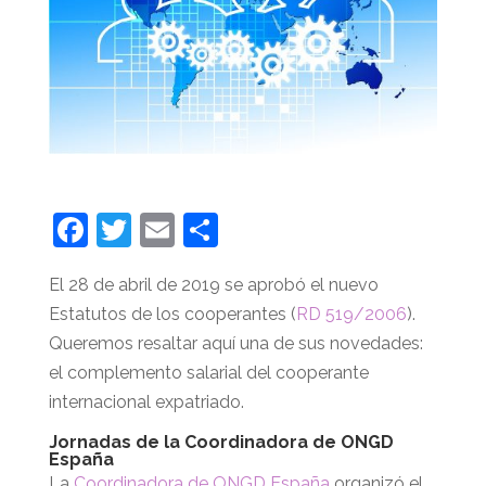
F
T
E
C
a
w
m
o
El 28 de abril de 2019 se aprobó el nuevo
c
itt
ai
m
Estatutos de los cooperantes (
RD 519/2006
).
e
er
l
p
Queremos resaltar aquí una de sus novedades:
b
ar
el complemento salarial del cooperante
o
tir
internacional expatriado.
o
Jornadas de la Coordinadora de ONGD
España
k
La
Coordinadora de ONGD España
organizó el