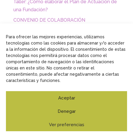
Taller: ¿Cómo elaborar el Plan de Actuación de
una Fundación?
CONVENIO DE COLABORACIÓN
EMPRESARIAL CON FUNDACIONES Y
ASOCIACIONES
Para ofrecer las mejores experiencias, utilizamos
tecnologías como las cookies para almacenar y/o acceder
a la información del dispositivo. El consentimiento de estas
tecnologías nos permitirá procesar datos como el
comportamiento de navegación o las identificaciones
únicas en este sitio. No consentir o retirar el
consentimiento, puede afectar negativamente a ciertas
características y funciones.
Aceptar
Aviso Legal
Política de privacidad
Política de
Denegar
f
t
l
r
cookies
a
w
i
s
Ver preferencias
c
i
n
s