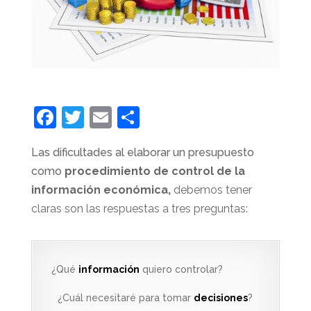
F
T
E
C
a
w
m
o
Las dificultades al elaborar un presupuesto
c
itt
ai
m
como
procedimiento de control de la
e
er
l
p
información económica,
debemos tener
b
ar
claras son las respuestas a tres preguntas:
o
tir
o
k
¿Qué
información
quiero controlar?
¿Cuál necesitaré para tomar
decisiones
?