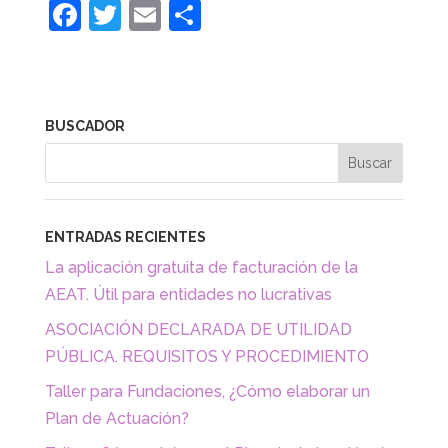
F
T
E
C
a
w
m
o
c
itt
ai
m
e
er
l
p
BUSCADOR
b
ar
o
tir
o
k
ENTRADAS RECIENTES
La aplicación gratuita de facturación de la
AEAT. Útil para entidades no lucrativas
ASOCIACIÓN DECLARADA DE UTILIDAD
PÚBLICA. REQUISITOS Y PROCEDIMIENTO
Taller para Fundaciones, ¿Cómo elaborar un
Plan de Actuación?