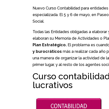
a
w
m
o
Nuevo Curso Contabilidad para entidades s
c
itt
ai
m
especializada. El 5 y 6 de mayo, en Pase
e
er
l
p
Social.
b
ar
Todas las Entidades obligadas a elaborar
o
tir
elaboran su Memoria de Actividades o Pla
o
Plan Estratégico.
El problema es cuand
k
y burocráticos
más a realizar cada año po
una manera de organizar la actividad de la 
primer lugar, y al resto de los agentes soci
Curso contabilidad
lucrativos