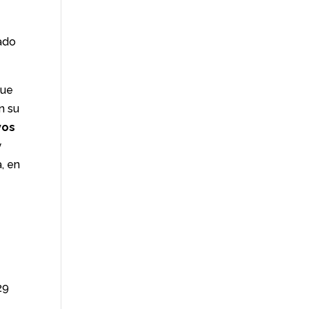
cado
que
n su
vos
y
a, en
29