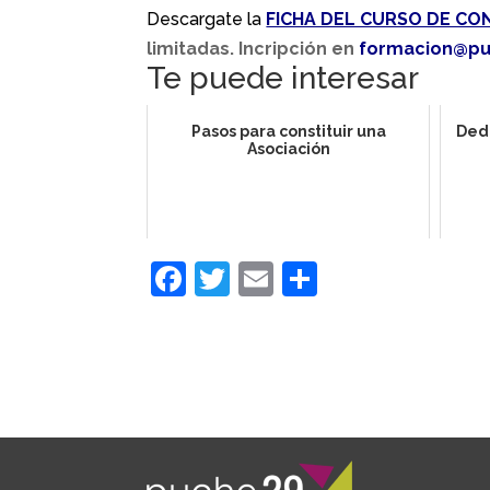
Descargate la
FICHA DEL CURSO DE CO
limitadas. Incripción en
formacion@pu
Te puede interesar
Pasos para constituir una
Dedu
Asociación
F
T
E
C
a
w
m
o
c
itt
ai
m
e
er
l
p
b
ar
o
tir
o