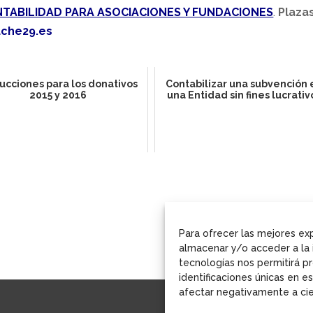
NTABILIDAD PARA ASOCIACIONES Y FUNDACIONES
.
Plaza
che29.es
cciones para los donativos
Contabilizar una subvención 
2015 y 2016
una Entidad sin fines lucrativ
Para ofrecer las mejores ex
almacenar y/o acceder a la 
tecnologías nos permitirá 
identificaciones únicas en es
afectar negativamente a cier
Aviso Legal
Política de pr