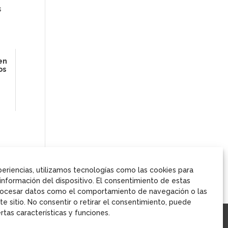
s
en
os
periencias, utilizamos tecnologías como las cookies para
información del dispositivo. El consentimiento de estas
procesar datos como el comportamiento de navegación o las
te sitio. No consentir o retirar el consentimiento, puede
tas características y funciones.
f
t
l
ivacidad
Política de cookies