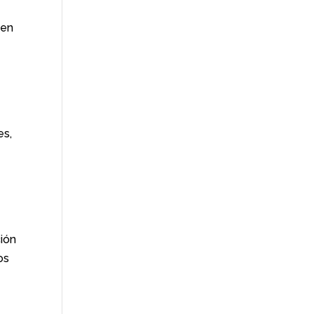
 en
es,
ción
os