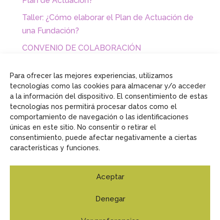
Plan de Actuación?
Taller: ¿Cómo elaborar el Plan de Actuación de
una Fundación?
CONVENIO DE COLABORACIÓN
EMPRESARIAL CON FUNDACIONES Y
ASOCIACIONES
Para ofrecer las mejores experiencias, utilizamos
tecnologías como las cookies para almacenar y/o acceder
a la información del dispositivo. El consentimiento de estas
tecnologías nos permitirá procesar datos como el
comportamiento de navegación o las identificaciones
únicas en este sitio. No consentir o retirar el
consentimiento, puede afectar negativamente a ciertas
características y funciones.
Aceptar
Aviso Legal
Política de privacidad
Política de
Denegar
f
t
l
r
cookies
a
w
i
s