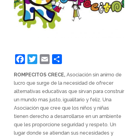
F
T
E
C
a
w
m
o
ROMPECITOS CRECE,
Asociación sin animo de
c
itt
ai
m
lucro que surge de la necesidad de ofrecer
e
er
l
p
alternativas educativas que sirvan para construir
b
ar
un mundo mas justo, igualitario y feliz. Una
o
tir
Asociación que cree que los niños y niñas
o
tienen derecho a desarrollarse en un ambiente
que les proporcione seguridad y respeto. Un
k
lugar donde se atiendan sus necesidades y