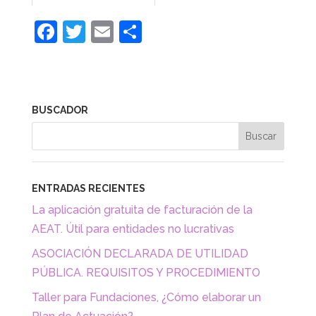
F
T
E
C
a
w
m
o
c
itt
ai
m
e
er
l
p
BUSCADOR
b
ar
o
tir
o
k
ENTRADAS RECIENTES
La aplicación gratuita de facturación de la
AEAT. Útil para entidades no lucrativas
ASOCIACIÓN DECLARADA DE UTILIDAD
PÚBLICA. REQUISITOS Y PROCEDIMIENTO
Taller para Fundaciones, ¿Cómo elaborar un