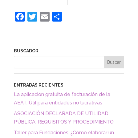
F
T
E
C
a
w
m
o
c
itt
ai
m
e
er
l
p
BUSCADOR
b
ar
o
tir
o
k
ENTRADAS RECIENTES
La aplicación gratuita de facturación de la
AEAT. Útil para entidades no lucrativas
ASOCIACIÓN DECLARADA DE UTILIDAD
PÚBLICA. REQUISITOS Y PROCEDIMIENTO
Taller para Fundaciones, ¿Cómo elaborar un