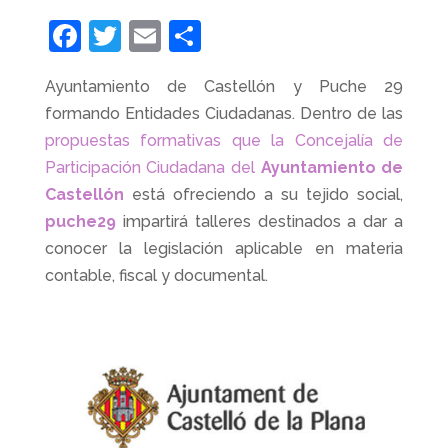
F
T
E
C
a
w
m
o
Ayuntamiento de Castellón y Puche 29
c
itt
ai
m
formando Entidades Ciudadanas. Dentro de las
e
er
l
p
propuestas formativas que la Concejalía de
b
ar
Participación Ciudadana del
Ayuntamiento de
o
tir
Castellón
está ofreciendo a su tejido social,
o
puche29
impartirá talleres destinados a dar a
conocer la legislación aplicable en materia
k
contable, fiscal y documental.